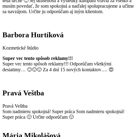
teda určite 🙂 Jej skúsenosti a výsledky kampaní vravia za všetko a
musím povedať, že som spokojná a naďalej spolupracujeme a učíme
sa navzájom. Určite ju odporúčam aj iným klientom.
Barbora Hurtíková
Kozmetické štúdio
Super vec tento spôsob reklamy!!!
Super vec tento spôsob reklamy!!! Odporúčam všetkými
desiatimy… 🙂🙂🙂 Za 4 dní 15 nových kontaktov…. 😍
Pravá Veštba
Pravá Veštba
Som nadmieru spokojná! Super práca Som nadmieru spokojná!
Super práca 🙂 Určite odporúčam 🙂
Mária Mikolášová