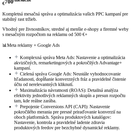
700
€
Kompletná mesačná správa a optimalizácia vašich PPC kampaní pre
stabilný rast tržieb.
Vhodný pre živnostníkov, stredné aj menšie e-shopy a firemné weby
s mesačným rozpočtom na reklamu od 500 €+
📊Meta reklamy + Google Ads
Komplexná správa Meta Ads: Nastavenie a optimalizácia
akvizičných, remarketingových a pokročilých Advantage+
kampaní.
Cielená správa Google Ads: Neustále vyhodnocovanie
hľadanosti, dopĺňanie konverzných fráz a pravidelné čistenie
účtu od nerelevantných kliknutí.
Maximalizácia návratnosti (ROAS): Detailná analýza
efektivity jednotlivých reklamných skupín a presun rozpočtu
tam, kde reálne zarába.
Prepojenie Conversions API (CAPI): Nastavenie
pokročilého merania pre presné priraďovanie konverzií na
oboch platformách. Správa produktových katalógov:
Nastavenie, kontrola a pravidelné ladenie zdravia
produktových feedov pre bezchybné dynamické reklamy.