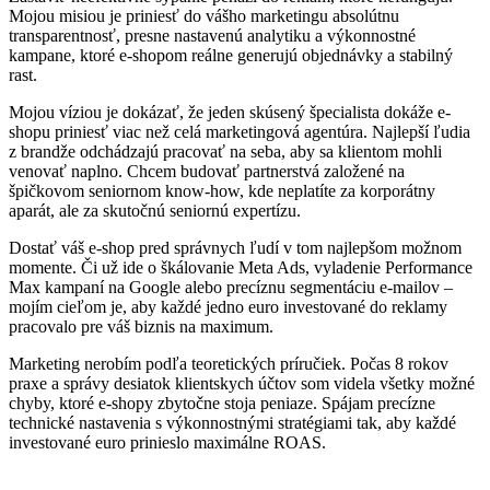
Mojou misiou je priniesť do vášho marketingu absolútnu
transparentnosť, presne nastavenú analytiku a výkonnostné
kampane, ktoré e-shopom reálne generujú objednávky a stabilný
rast.
Mojou víziou je dokázať, že jeden skúsený špecialista dokáže e-
shopu priniesť viac než celá marketingová agentúra. Najlepší ľudia
z brandže odchádzajú pracovať na seba, aby sa klientom mohli
venovať naplno. Chcem budovať partnerstvá založené na
špičkovom seniornom know-how, kde neplatíte za korporátny
aparát, ale za skutočnú seniornú expertízu.
Dostať váš e-shop pred správnych ľudí v tom najlepšom možnom
momente. Či už ide o škálovanie Meta Ads, vyladenie Performance
Max kampaní na Google alebo precíznu segmentáciu e-mailov –
mojím cieľom je, aby každé jedno euro investované do reklamy
pracovalo pre váš biznis na maximum.
Marketing nerobím podľa teoretických príručiek. Počas 8 rokov
praxe a správy desiatok klientskych účtov som videla všetky možné
chyby, ktoré e-shopy zbytočne stoja peniaze. Spájam precízne
technické nastavenia s výkonnostnými stratégiami tak, aby každé
investované euro prinieslo maximálne ROAS.