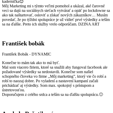
kaderníčka😊
Môj Marketing mi s týmto veľmi pomohol a ukázal, aké čarovné
veci sa dajú na sociálnych sieťach vytvárať a opäť po lockdowne sa
ako tak naštartovať, osloviť a získať nových zákazníkov… Musím
povedať, že po týždni spolupráce je už vidieť prvé výsledky a teším
sa na ďalšie. Preto ich služby vrelo odporúčam. DZINA ART
František bobák
František Bobák - DYNAMIC
Konečne to mám tak ako to má byť.
Mal som viacero firiem, ktoré sa snažili aby fungoval facebook ale
požadované výsledky sa nedostavili. Konečne som našiel
schopného človeka vo firme ,,Môj marketing”, ktorý vie čo robí a
robí to naozaj dobre. Po vyladení a nastavení kampaní začali
prichádzať aj výsledky. Som max. spokojný s prístupom a
ústretovosťou.
Doporučujem z celého srdca a teším sa na ďalšiu spoluprácu.🙂