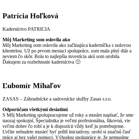
Patrícia Hoľková
Kaderníctvo PATRICIA
Môj Marketing som oslovila ako
Môj Marketing som oslovila ako začínajúca kaderníčka s nulovou
klientelou. Už po prvom mesiaci spolupráce, som mala plný diár a
neviem čo skôr. Bola to najlepšia investícia akú som urobila.
Ďakujem za rozbehnutie kaderníctva 🙂
Ľubomír Mihaľov
ZASAS – Záhradnícke a sadovnícke služby Zasas s.r.o.
Odporúčam všetkými desiatimi
S Môj Marketing spolupracujeme už roky a musím napísať, že sme
naozaj spokojní. Špecialistka je veľmi profesionálna, šikovná, vie
veľmi dobre čo robí a je k dispozícii vždy keď ju potrebujeme.
Určite nebudete musieť byť príliš iniciatívny, urobí si značnú časť
práce aj bez vašej pomoci. Výhodou spolupráce je, že nemusíme