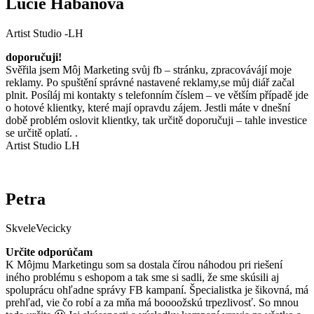
Lucie Habáňová
Artist Studio -LH
doporučuji!
Svěřila jsem Môj Marketing svůj fb – stránku, zpracovávájí moje
reklamy. Po spuštění správné nastavené reklamy,se můj diář začal
plnit. Posíláj mi kontakty s telefonním číslem – ve větším případě jde
o hotové klientky, které mají opravdu zájem. Jestli máte v dnešní
době problém oslovit klientky, tak určitě doporučuji – tahle investice
se určitě oplatí. .
Artist Studio LH
Petra
SkveleVecicky
Určite odporúčam
K Môjmu Marketingu som sa dostala čírou náhodou pri riešení
iného problému s eshopom a tak sme si sadli, že sme skúsili aj
spoluprácu ohľadne správy FB kampaní. Špecialistka je šikovná, má
prehľad, vie čo robí a za mňa má boooožskú trpezlivosť. So mnou