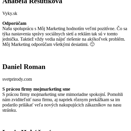
Anabela Rešutiková
Vyky.sk
Odporúčam
Našu spoluprácu s Môj Marketing hodnotím veľmi pozitívne. Čo sa
týka nastavenia správy sociálnych sietí a reklám tak sú v tomto
jednička. Taktiež vždy vedia nájsť riešenie na akýkoľvek problém.
Môj Marketing odporúčam všetkými desiatimi. 🙂
Daniel Roman
svetprirody.com
S prácou firmy mojmarketing sme
S prácou firmy mojmarketing sme mimoriadne spokojní. Pomohli
nám zviditeľniť nasu firmu, aj napriek rôznym prekážkam sa im
podarilo prilákať veľa nových nakupujúcich zákazníkov na nasu
stránku.