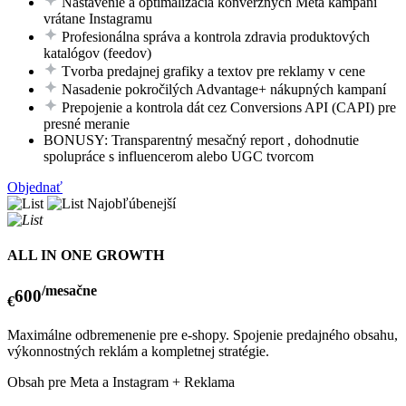
Nastavenie a optimalizácia konverzných Meta kampaní
vrátane Instagramu
Profesionálna správa a kontrola zdravia produktových
katalógov (feedov)
Tvorba predajnej grafiky a textov pre reklamy v cene
Nasadenie pokročilých Advantage+ nákupných kampaní
Prepojenie a kontrola dát cez Conversions API (CAPI) pre
presné meranie
BONUSY: Transparentný mesačný report , dohodnutie
spolupráce s influencerom alebo UGC tvorcom
Objednať
Najobľúbenejší
ALL IN ONE GROWTH
/mesačne
600
€
Maximálne odbremenenie pre e-shopy. Spojenie predajného obsahu,
výkonnostných reklám a kompletnej stratégie.
Obsah pre Meta a Instagram + Reklama