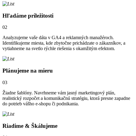
Hľadáme príležitosti
02
Analyzujeme vaše dáta v GA4 a reklamných manažéroch.
Identifikujeme miesta, kde zbytočne prichádzate o zákazníkov, a
vytiahneme na svetlo rýchle riešenia s okamžitým efektom.
Plánujeme na mieru
03
Žiadne šablóny. Navrhneme vám jasný marketingový plán,
realistický rozpočet a komunikačnú stratégiu, ktorá presne zapadne
do potrieb vášho e-shopu či podnikania.
Riadime & Škálujeme