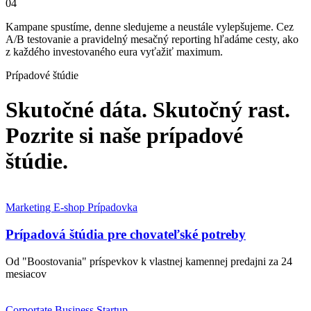
04
Kampane spustíme, denne sledujeme a neustále vylepšujeme. Cez
A/B testovanie a pravidelný mesačný reporting hľadáme cesty, ako
z každého investovaného eura vyťažiť maximum.
Prípadové štúdie
Skutočné dáta. Skutočný rast.
Pozrite si naše prípadové
štúdie.
Marketing
E-shop
Prípadovka
Prípadová štúdia pre chovateľské potreby
Od "Boostovania" príspevkov k vlastnej kamennej predajni za 24
mesiacov
Corportate
Business
Startup