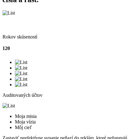
Rokov skúseností
120
Auditovaných účtov
Moja misia
Moja vízia
Môj cieľ
Zastaviť neefektívne sypanie peňazí do reklám, ktoré nefungujú.