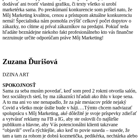
dodávať ani tvoriť vlastnú grafiku, či texty všetko si urobí
marketérka sama. Po preskúmaní konkurencie som prišiel nato, že
Môj Marketing kvalitou, cenou a prístupom aktuálne konkurenciu
nemá! Špecialistka nám pomohla zvýšiť celkový počet dopytov o
zákazky, no cítime aj príval zákazníkov na predajni. Pokiaľ teda
hľadáte beznádejne niekoho fakt profesionálneho kto vás finančne
nezruinuje určite odporúčam práve Môj Marketing!
Zuzana Ďurišová
DZINA ART
SPOKOJNOSŤ
Sama za seba musím povedať, keď som pred 2 rokmi otvorila salón,
bez sociálnych sietí, by ma zákazníci hľadali ako ihlu v kope sena.
A to ma ani vo sne nenapadlo, že za pár mesiacov príde nejaký
Covid a všetko moje úsilie bude v háji….Týmto chcem nadviazať
spoluprácu s Môj Marketing, aké dôležité je svoje príspevky zdieľať
a vytvárať reklamy na FB a IG, aby ste oslovili čo najširšie
publikum a hlavne, aby Vás potencionálni klienti takzvane
“objavili” oveľa rýchlejšie, ako keď to povie suseda – susede, že
tam a tam za rohom je dobrá kozmetička, pedikérka, nechtárka alebo