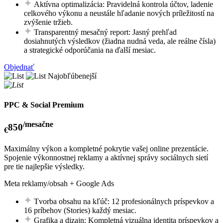
Aktívna optimalizácia: Pravidelná kontrola účtov, ladenie
celkového výkonu a neustále hľadanie nových príležitostí na
zvýšenie tržieb.
Transparentný mesačný report: Jasný prehľad
dosiahnutých výsledkov (žiadna nudná veda, ale reálne čísla)
a strategické odporúčania na ďalší mesiac.
Objednať
Najobľúbenejší
PPC & Social Premium
/mesačne
850
€
Maximálny výkon a kompletné pokrytie vašej online prezentácie.
Spojenie výkonnostnej reklamy a aktívnej správy sociálnych sietí
pre tie najlepšie výsledky.
Meta reklamy/obsah + Google Ads
Tvorba obsahu na kľúč: 12 profesionálnych príspevkov a
16 príbehov (Stories) každý mesiac.
Grafika a dizajn: Kompletná vizuálna identita príspevkov a