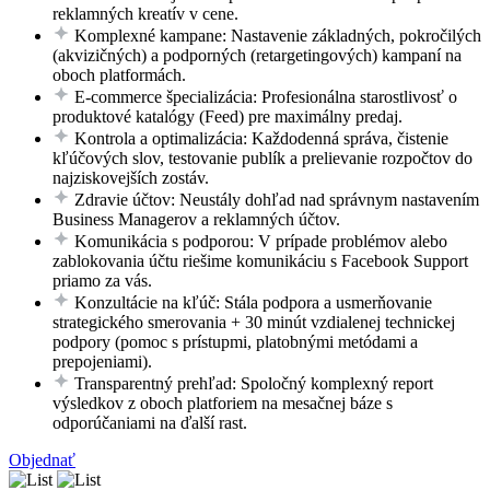
reklamných kreatív v cene.
Komplexné kampane: Nastavenie základných, pokročilých
(akvizičných) a podporných (retargetingových) kampaní na
oboch platformách.
E-commerce špecializácia: Profesionálna starostlivosť o
produktové katalógy (Feed) pre maximálny predaj.
Kontrola a optimalizácia: Každodenná správa, čistenie
kľúčových slov, testovanie publík a prelievanie rozpočtov do
najziskovejších zostáv.
Zdravie účtov: Neustály dohľad nad správnym nastavením
Business Managerov a reklamných účtov.
Komunikácia s podporou: V prípade problémov alebo
zablokovania účtu riešime komunikáciu s Facebook Support
priamo za vás.
Konzultácie na kľúč: Stála podpora a usmerňovanie
strategického smerovania + 30 minút vzdialenej technickej
podpory (pomoc s prístupmi, platobnými metódami a
prepojeniami).
Transparentný prehľad: Spoločný komplexný report
výsledkov z oboch platforiem na mesačnej báze s
odporúčaniami na ďalší rast.
Objednať